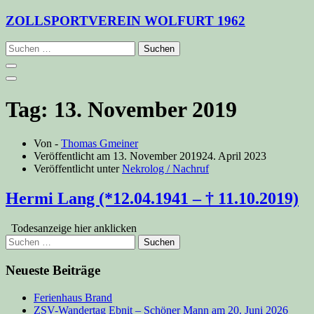
Zum
ZOLLSPORTVEREIN WOLFURT 1962
Inhalt
springen
Suchen
nach:
Tag:
13. November 2019
Von -
Thomas Gmeiner
Veröffentlicht am
13. November 2019
24. April 2023
Veröffentlicht unter
Nekrolog / Nachruf
Hermi Lang (*12.04.1941 – † 11.10.2019)
Todesanzeige hier anklicken
Suchen
nach:
Neueste Beiträge
Ferienhaus Brand
ZSV-Wandertag Ebnit – Schöner Mann am 20. Juni 2026