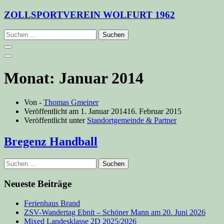
Zum
ZOLLSPORTVEREIN WOLFURT 1962
Inhalt
springen
Suchen
nach:
Monat:
Januar 2014
Von -
Thomas Gmeiner
Veröffentlicht am
1. Januar 2014
16. Februar 2015
Veröffentlicht unter
Standortgemeinde & Partner
Bregenz Handball
Suchen
nach:
Neueste Beiträge
Ferienhaus Brand
ZSV-Wandertag Ebnit – Schöner Mann am 20. Juni 2026
Mixed Landesklasse 2D 2025/2026