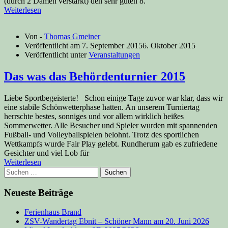
(durch 2 Damen verstärkt) den sehr guten 8.
Weiterlesen
Von -
Thomas Gmeiner
Veröffentlicht am
7. September 2015
6. Oktober 2015
Veröffentlicht unter
Veranstaltungen
Das was das Behördenturnier 2015
Liebe Sportbegeisterte! Schon einige Tage zuvor war klar, dass wir
eine stabile Schönwetterphase hatten. An unserem Turniertag
herrschte bestes, sonniges und vor allem wirklich heißes
Sommerwetter. Alle Besucher und Spieler wurden mit spannenden
Fußball- und Volleyballspielen belohnt. Trotz des sportlichen
Wettkampfs wurde Fair Play gelebt. Rundherum gab es zufriedene
Gesichter und viel Lob für
Weiterlesen
Suchen
nach:
Neueste Beiträge
Ferienhaus Brand
ZSV-Wandertag Ebnit – Schöner Mann am 20. Juni 2026